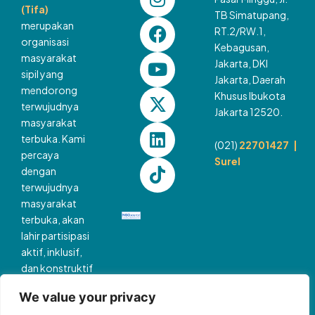
n
a
o
-
i
i
(Tifa)
TB Simatupang,
s
c
u
t
n
k
merupakan
RT.2/RW.1,
t
e
t
w
k
t
organisasi
Kebagusan,
a
b
u
i
e
o
masyarakat
Jakarta, DKI
g
o
b
t
d
k
sipil yang
Jakarta, Daerah
mendorong
r
o
e
t
i
Khusus Ibukota
terwujudnya
a
k
e
n
Jakarta 12520.
masyarakat
m
r
terbuka. Kami
(021)
22701427 |
percaya
Surel
dengan
terwujudnya
masyarakat
terbuka, akan
lahir partisipasi
aktif, inklusif,
dan konstruktif
dari semua
We value your privacy
pihak, yang