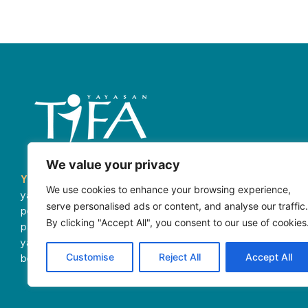
We value your privacy
Yayasan Tifa (Tifa)
merupakan organisasi masyarakat sipil
We use cookies to enhance your browsing experience,
yang mendorong terwujudnya masyarakat terbuka. Kami
serve personalised ads or content, and analyse our traffic.
percaya dengan terwujudnya masyarakat terbuka, akan lahir
By clicking "Accept All", you consent to our use of cookies
partisipasi aktif, inklusif, dan konstruktif dari semua pihak,
yang akan membawa kita pada dunia yang lebih
Customise
Reject All
Accept All
berkemanusiaan dan adil.