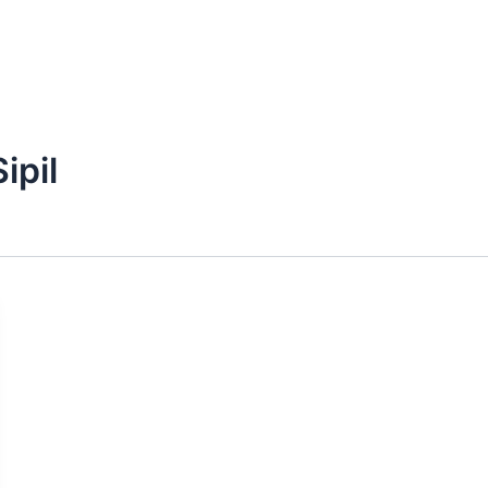
Kerja Kami
Mitra
Artikel
Publikasi
ipil