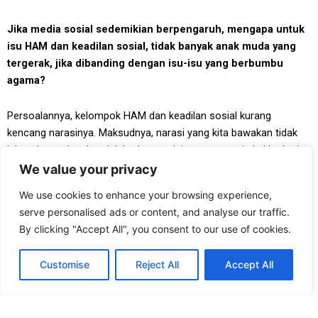
Jika media sosial sedemikian berpengaruh, mengapa untuk
isu HAM dan keadilan sosial, tidak banyak anak muda yang
tergerak, jika dibanding dengan isu-isu yang berbumbu
agama?
Persoalannya, kelompok HAM dan keadilan sosial kurang
kencang narasinya. Maksudnya, narasi yang kita bawakan tidak
jelas. Jangankan hendak berkompetisi,
wong
narasi aja kita ‘
gak
punya. Yang ada, gerakan HAM selama ini masih reaktif terhadap
We value your privacy
narasi yang beredar.
We use cookies to enhance your browsing experience,
serve personalised ads or content, and analyse our traffic.
Misalnya
meme
soal muslim yang seharusnya pertanyakan
By clicking "Accept All", you consent to our use of cookies.
demokrasi. Gerakan HAM tidak membuat
counter
nya. Contoh lain
soal meme “
Stay muslim, don’t vote.
” Sebelum pilkada Jakarta,
Customise
Reject All
Accept All
meme
ini kencang sekali. “
Stay muslim don’t vote
” itu salah satu
yang paling tersirkulasi. Lalu ketika pilkada DKI, narasinya diubah,
khusus untuk pilkada DKI berubah menjadi “
Stay muslim and vote
”.