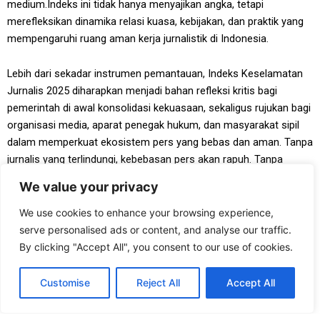
medium.Indeks ini tidak hanya menyajikan angka, tetapi
merefleksikan dinamika relasi kuasa, kebijakan, dan praktik yang
mempengaruhi ruang aman kerja jurnalistik di Indonesia.
Lebih dari sekadar instrumen pemantauan, Indeks Keselamatan
Jurnalis 2025 diharapkan menjadi bahan refleksi kritis bagi
pemerintah di awal konsolidasi kekuasaan, sekaligus rujukan bagi
organisasi media, aparat penegak hukum, dan masyarakat sipil
dalam memperkuat ekosistem pers yang bebas dan aman. Tanpa
jurnalis yang terlindungi, kebebasan pers akan rapuh. Tanpa
kebebasan pers, demokrasi akan kehilangan salah satu pilar
We value your privacy
utamanya.
We use cookies to enhance your browsing experience,
Yayasan Tifa meyakini bahwa perlindungan terhadap jurnalis
serve personalised ads or content, and analyse our traffic.
bukanlah da sektoral, melainkan tanggung jawab bersama untuk
By clicking "Accept All", you consent to our use of cookies.
menjaga kualitas demokrasi. Laporan ini kami hadirkan sebagai
pengingat bahwa keselamatan jurnalis adalah prasyarat mutlak
Customise
Reject All
Accept All
bagi terpenuhinya hak publik atas informasi dan bagi masa depan
demokrasi Indonesia yang inklusif, terbuka, dan berkeadilan.