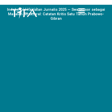
Skip
to
Indeks Keselamatan Jurnalis 2025 — Swasensor sebagai
Masalah Struktural: Catatan Kritis Satu Tahun Prabowo-
content
Gibran