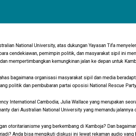
tralian National University, atas dukungan Yayasan Tifa menyel
ara cendekiawan, pemimpin politik, dan masyarakat sipil ini m
 dan mempertimbangkan kemungkinan jalan ke depan untuk Kamb
ahas bagaimana organisasi masyarakat sipil dan media beradapt
ng politik dan pembubaran partai oposisi National Rescue Part
ency International Cambodia; Julia Wallace yang merupakan seoran
ty dari Australian National University yang memandu jalannya d
engan otoritarianisme yang berkembang di Kamboja? Dan bagaima
erjadi? Anda bisa mengikuti diskusi ini lewat rekaman audio ya