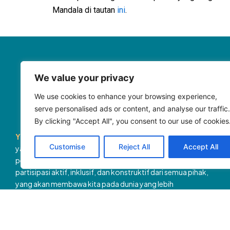
Mandala di tautan
ini
.
We value your privacy
We use cookies to enhance your browsing experience,
serve personalised ads or content, and analyse our traffic.
By clicking "Accept All", you consent to our use of cookies
Yayasan Tifa (Tifa)
merupakan organisasi masyarakat sipil
Customise
Reject All
Accept All
yang mendorong terwujudnya masyarakat terbuka. Kami
percaya dengan terwujudnya masyarakat terbuka, akan lahir
partisipasi aktif, inklusif, dan konstruktif dari semua pihak,
yang akan membawa kita pada dunia yang lebih
berkemanusiaan dan adil.