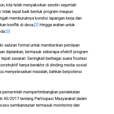
n, kita telah menyaksikan sendiri sejumlah
i tidak tepat baik bentuk program maupun
i tengah memburuknya kondisi lapangan kerja dan
an konflik di desa.
[2]
Hingga arahan untuk
eda.
[3]
i saluran formal untuk memberikan penilaian
an dijalankan, termasuk seberapa efektif program
pat sasaran. Seringkali berbagai suara frustasi
onstruktif hanya berakhir di dinding media sosial
mpu menyelesaikan masalah, bahkan berpotensi
tnya pemerintah mempertimbangkan pendekatan
tah 45/2017 tentang Partisipasi Masyarakat dalam
 proses pembangunan termasuk monitoring dan
yang lebih teknis. Partisipasi masyarakat yang