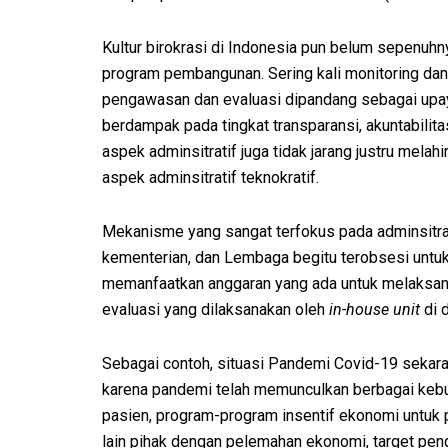
Kultur birokrasi di Indonesia pun belum sepenuh
program pembangunan. Sering kali monitoring dan
pengawasan dan evaluasi dipandang sebagai upay
berdampak pada tingkat transparansi, akuntabilita
aspek adminsitratif juga tidak jarang justru melah
aspek adminsitratif teknokratif.
Mekanisme yang sangat terfokus pada adminsitrati
kementerian, dan Lembaga begitu terobsesi unt
memanfaatkan anggaran yang ada untuk melaksan
evaluasi yang dilaksanakan oleh
in-house unit
di d
Sebagai contoh, situasi Pandemi Covid-19 sekar
karena pandemi telah memunculkan berbagai kebu
pasien, program-program insentif ekonomi untuk p
lain pihak dengan pelemahan ekonomi, target penda