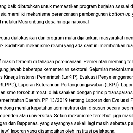
ng baik dibutuhkan untuk memastikan program berjalan sesuai d
donesia memiliki mekanisme perencanaan pembangunan
bottom-up
y
el melalui Musrenbang desa hingga nasional.
gara dialokasikan dan program mulai dijalankan, masyarakat me
n? Sudahkah mekanisme resmi yang ada saat ini memberikan rua
 masih terhenti di tahapan perencanaan. Pemerintah memang tel
g jawab beberapa kementerian sektoral. Sejumlah mekanisme ter
tas Kinerja Instansi Pemerintah (LaKIP), Evaluasi Penyelenggar
RLPPD), Laporan Keterangan Pertanggungjawaban (LKPJ), Lapo
sme tersebut mesti dilaksanakan dengan prinsip transparansi, a
emerintahan Daerah, PP 13/2019 tentang Laporan dan Evaluasi 
ndong menilai kepatuhan administrasi dan disusun secara sepih
penden atau universitas. Selain mekanisme tersebut, juga masih
an dan Bappenas, yang sayangnya sekali lagi masih sebatas pen
ew) laporan yang disampaikan oleh institusi pelaksana.