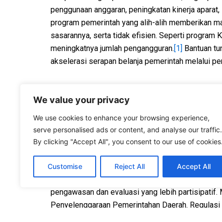
penggunaan anggaran, peningkatan kinerja aparat,
program pemerintah yang alih-alih memberikan ma
sasarannya, serta tidak efisien. Seperti program 
meningkatnya jumlah pengangguran.
[1]
Bantuan tun
akselerasi serapan belanja pemerintah melalui pe
Melihat berbagai problem dalam pelaksanaan prog
We value your privacy
maupun kritik. Masyarakat pun jarang tahu apala
mampu menyelesaikan masalah, seberapa efisien 
We use cookies to enhance your browsing experience,
masyarakat mereka suarakan melalui media sosial, 
serve personalised ads or content, and analyse our traffic.
semata. Tanpa adanya mekanisme monitoring dan 
By clicking "Accept All", you consent to our use of cookies
menjadi sumber pemborosan anggaran.
Customise
Reject All
Accept All
Melihat kurang efektifnya mekanisme monitoring
pengawasan dan evaluasi yang lebih partisipatif
Penyelenggaraan Pemerintahan Daerah. Regulasi 
evaluasi. Meski memang diakui PP 45/2017 masih t