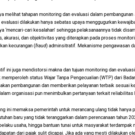
nya melihat tahapan monitoring dan evaluasi dalam pembangunan
 evaluasi dilakukan hanya sebatas upaya menggugurkan kewajiban
a ‘mencari-cari kesalahan’ sehingga pelaksanaannya tidak disa
s, akurasi, dan objektivitas yang diterapkan pada proses monitori
irkan kecurangan (
fraud
) adminsitratif. Mekanisme pengawasan d
f ini juga mendistorsi makna dan tujuan monitoring dan evaluasi
uk memperoleh status Wajar Tanpa Pengecualian (WTP) dari Bad
akan pembangunan dan memberikan pelayanan terbaik sesuai ke
alam organisasi pun menimbulkan pertanyaan terkait reliabilitas h
ang ini memaksa pemerintah untuk merancang ulang tidak hanya
tuhan baru yang tidak teranggarkan dalam perencanaan tahun 20
elaku usaha, hingga bantuan tunai untuk masyarakat terdampak mu
patan dari pajak sulit dicapai. Jika ada yang mesti dilakukan ole