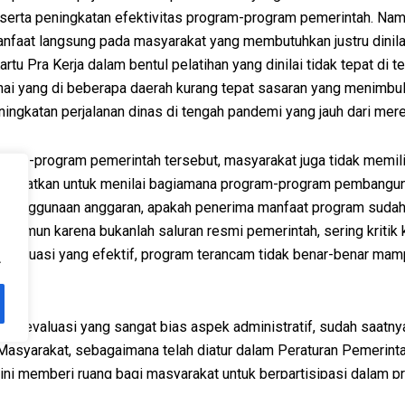
 serta peningkatan efektivitas program-program pemerintah. Namu
nfaat langsung pada masyarakat yang membutuhkan justru dinila
Kartu Pra Kerja dalam bentul pelatihan yang dinilai tidak tepat d
ai yang di beberapa daerah kurang tepat sasaran yang menimbulk
ningkatan perjalanan dinas di tengah pandemi yang jauh dari mer
ram-program pemerintah tersebut, masyarakat juga tidak memilik
gi dilibatkan untuk menilai bagiamana program-program pembangun
penggunaan anggaran, apakah penerima manfaat program sudah te
namun karena bukanlah saluran resmi pemerintah, sering kritik k
evaluasi yang efektif, program terancam tidak benar-benar ma
.
 dan evaluasi yang sangat bias aspek administratif, sudah saa
. Masyarakat, sebagaimana telah diatur dalam Peraturan Pemerin
ini memberi ruang bagi masyarakat untuk berpartisipasi dalam
erlalu general dan oleh karenanya dibutuhkan regulasi-regulasi 