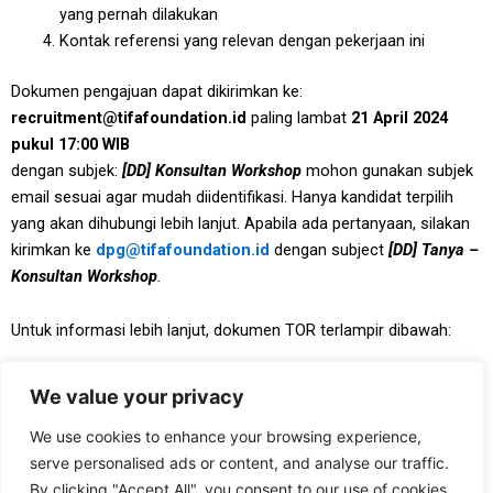
yang pernah dilakukan
Kontak referensi yang relevan dengan pekerjaan ini
Dokumen pengajuan dapat dikirimkan ke:
recruitment@tifafoundation.id
paling lambat
21 April 2024
pukul 17:00 WIB
dengan subjek:
[DD] Konsultan Workshop
mohon gunakan subjek
email sesuai agar mudah diidentifikasi. Hanya kandidat terpilih
yang akan dihubungi lebih lanjut. Apabila ada pertanyaan, silakan
kirimkan ke
dpg@tifafoundation.id
dengan subject
[DD] Tanya –
Konsultan Workshop
.
Untuk informasi lebih lanjut, dokumen TOR terlampir dibawah:
[download id=’32992′]
We value your privacy
We use cookies to enhance your browsing experience,
serve personalised ads or content, and analyse our traffic.
By clicking "Accept All", you consent to our use of cookies.