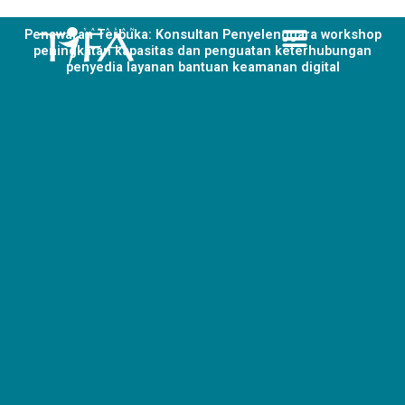
Skip
to
Penawaran Terbuka: Konsultan Penyelenggara workshop
peningkatan kapasitas dan penguatan keterhubungan
content
penyedia layanan bantuan keamanan digital