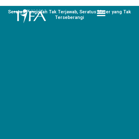
Skip
to
Seratus Panggilan Tak Terjawab, Seratus Meter yang Tak
Terseberangi
content