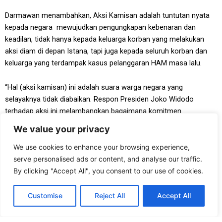
Darmawan menambahkan, Aksi Kamisan adalah tuntutan nyata
kepada negara mewujudkan pengungkapan kebenaran dan
keadilan, tidak hanya kepada keluarga korban yang melakukan
aksi diam di depan Istana, tapi juga kepada seluruh korban dan
keluarga yang terdampak kasus pelanggaran HAM masa lalu.
“Hal (aksi kamisan) ini adalah suara warga negara yang
selayaknya tidak diabaikan. Respon Presiden Joko Widodo
terhadap aksi ini melambangkan bagaimana komitmen
pemerintah saat ini terhadap penuntasan kasus pelanggaran
We value your privacy
kasus pelanggaran HAM di Indonesia,” ujar Darmawan.
We use cookies to enhance your browsing experience,
serve personalised ads or content, and analyse our traffic.
Yayasan Tifa mendorong pemerintah Joko Widodo-JK untuk
By clicking "Accept All", you consent to our use of cookies.
melaksanakan komitmen negara dalam menuntaskan kasus-
kasus pelanggaran HAM masa lalu dan memnuhi hak warga atas
keadilan dan pengungkapan kebenaran. Pemerintah perlu berhenti
Customise
Reject All
Accept All
mengabaikan hak warga dan keluarga korban dan secara aktif
mendukung gerakan-gerakan dan lembaga pengungkapan