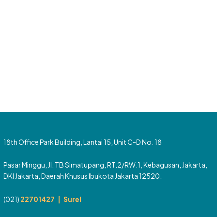
18th Office Park Building, Lantai 15, Unit C-D No. 18
Pasar Minggu, Jl. TB Simatupang, RT.2/RW.1, Kebagusan, Jakarta,
DKI Jakarta, Daerah Khusus Ibukota Jakarta 12520.
(021)
22701427 |
Surel