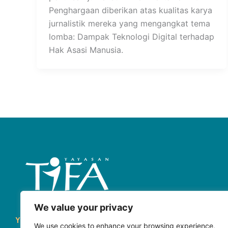
Penghargaan diberikan atas kualitas karya
jurnalistik mereka yang mengangkat tema
lomba: Dampak Teknologi Digital terhadap
Hak Asasi Manusia.
We value your privacy
Yayasan Tifa (Tifa)
merupakan organisasi masyarakat sipil
We use cookies to enhance your browsing experience,