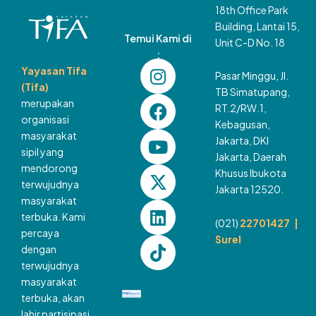
18th Office Park
Building, Lantai 15,
Temui Kami di
Unit C-D No. 18
:
I
F
Y
X
L
T
Yayasan Tifa
Pasar Minggu, Jl.
n
a
o
-
i
i
(Tifa)
TB Simatupang,
s
c
u
t
n
k
merupakan
RT.2/RW.1,
t
e
t
w
k
t
organisasi
Kebagusan,
a
b
u
i
e
o
masyarakat
Jakarta, DKI
g
o
b
t
d
k
sipil yang
Jakarta, Daerah
mendorong
r
o
e
t
i
Khusus Ibukota
terwujudnya
a
k
e
n
Jakarta 12520.
masyarakat
m
r
terbuka. Kami
(021)
22701427 |
percaya
Surel
dengan
terwujudnya
masyarakat
terbuka, akan
lahir partisipasi