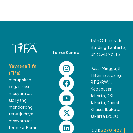
18th Office Park
Building, Lantai 15,
Temui Kami di
Unit C-D No. 18
:
I
F
Y
X
L
T
Yayasan Tifa
Pasar Minggu, Jl.
n
a
o
-
i
i
(Tifa)
TB Simatupang,
s
c
u
t
n
k
merupakan
RT.2/RW.1,
t
e
t
w
k
t
organisasi
Kebagusan,
a
b
u
i
e
o
masyarakat
Jakarta, DKI
g
o
b
t
d
k
sipil yang
Jakarta, Daerah
mendorong
r
o
e
t
i
Khusus Ibukota
terwujudnya
a
k
e
n
Jakarta 12520.
masyarakat
m
r
terbuka. Kami
(021)
22701427 |