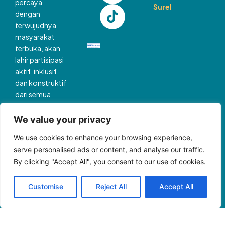
percaya
Surel
dengan
terwujudnya
masyarakat
terbuka, akan
lahir partisipasi
aktif, inklusif,
dan konstruktif
dari semua
pihak, yang
akan
We value your privacy
membawa kita
We use cookies to enhance your browsing experience,
pada dunia
serve personalised ads or content, and analyse our traffic.
yang lebih
By clicking "Accept All", you consent to our use of cookies.
berkemanusiaan
dan adil.
Customise
Reject All
Accept All