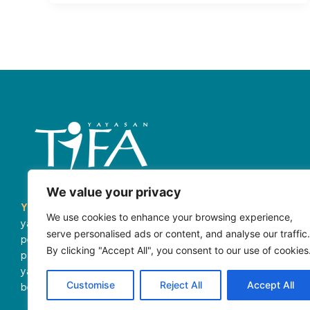
We value your privacy
Yayasan Tifa (Tifa)
merupakan organisasi masyarakat sipil
We use cookies to enhance your browsing experience,
yang mendorong terwujudnya masyarakat terbuka. Kami
serve personalised ads or content, and analyse our traffic.
percaya dengan terwujudnya masyarakat terbuka, akan lahir
By clicking "Accept All", you consent to our use of cookies
partisipasi aktif, inklusif, dan konstruktif dari semua pihak,
yang akan membawa kita pada dunia yang lebih
Customise
Reject All
Accept All
berkemanusiaan dan adil.