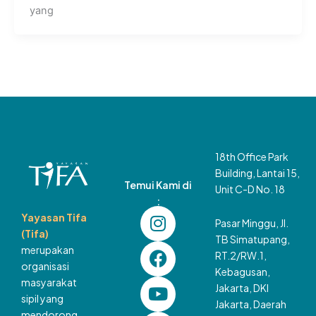
yang
18th Office Park
Building, Lantai 15,
Temui Kami di
Unit C-D No. 18
:
I
F
Y
X
L
T
Yayasan Tifa
Pasar Minggu, Jl.
n
a
o
-
i
i
(Tifa)
TB Simatupang,
s
c
u
t
n
k
merupakan
RT.2/RW.1,
t
e
t
w
k
t
organisasi
Kebagusan,
a
b
u
i
e
o
masyarakat
Jakarta, DKI
g
o
b
t
d
k
sipil yang
Jakarta, Daerah
mendorong