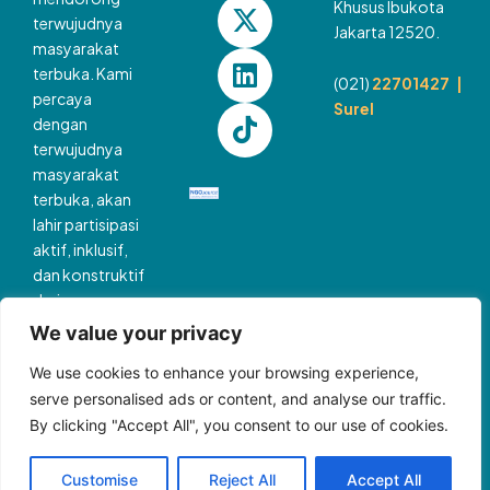
r
o
e
t
i
Khusus Ibukota
terwujudnya
a
k
e
n
Jakarta 12520.
masyarakat
m
r
terbuka. Kami
(021)
22701427 |
percaya
Surel
dengan
terwujudnya
masyarakat
terbuka, akan
lahir partisipasi
aktif, inklusif,
dan konstruktif
dari semua
pihak, yang
We value your privacy
akan
We use cookies to enhance your browsing experience,
membawa kita
serve personalised ads or content, and analyse our traffic.
pada dunia
By clicking "Accept All", you consent to our use of cookies.
yang lebih
berkemanusiaan
dan adil.
Customise
Reject All
Accept All