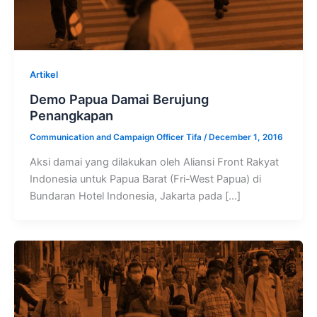
Artikel
Demo Papua Damai Berujung
Penangkapan
Communication and Campaign Officer Tifa
/
December 1, 2016
Aksi damai yang dilakukan oleh Aliansi Front Rakyat
Indonesia untuk Papua Barat (Fri-West Papua) di
Bundaran Hotel Indonesia, Jakarta pada […]