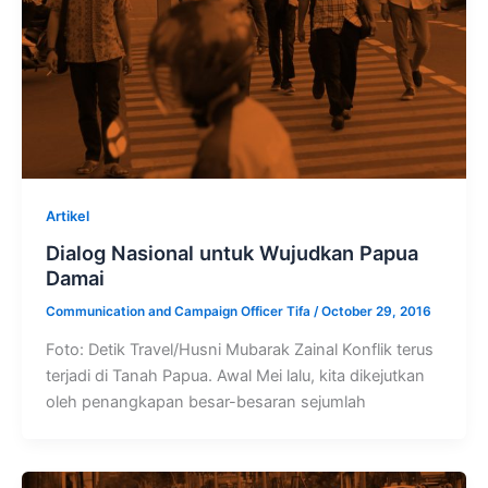
Artikel
Dialog Nasional untuk Wujudkan Papua
Damai
Communication and Campaign Officer Tifa
/
October 29, 2016
Foto: Detik Travel/Husni Mubarak Zainal Konflik terus
terjadi di Tanah Papua. Awal Mei lalu, kita dikejutkan
oleh penangkapan besar-besaran sejumlah