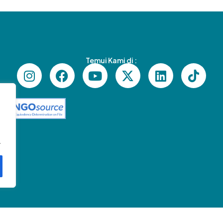
Temui Kami di :
I
F
Y
X
L
T
n
a
o
-
i
i
s
c
u
t
n
k
t
e
t
w
k
t
a
b
u
i
e
o
g
o
b
t
d
k
r
o
e
t
i
.
a
k
e
n
m
r
Copyright © 2026 Tifa Foundation