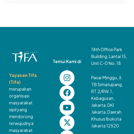
18th Office Park
Building, Lantai 15,
Temui Kami di
Unit C-D No. 18
:
I
F
Y
X
L
T
Yayasan Tifa
Pasar Minggu, Jl.
n
a
o
-
i
i
(Tifa)
TB Simatupang,
s
c
u
t
n
k
merupakan
RT.2/RW.1,
t
e
t
w
k
t
organisasi
Kebagusan,
a
b
u
i
e
o
masyarakat
Jakarta, DKI
g
o
b
t
d
k
sipil yang
Jakarta, Daerah
mendorong
r
o
e
t
i
Khusus Ibukota
terwujudnya
a
k
e
n
Jakarta 12520.
masyarakat
m
r