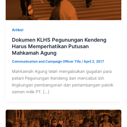
Artikel
Dokumen KLHS Pegunungan Kendeng
Harus Memperhatikan Putusan
Mahkamah Agung
Communication and Campaign Officer Tifa
/
April 2, 2017
Mahkamah Agung telah mengabulkan gugatan para
petani Pegunungan Kendeng dan mencabut izin
lingkungan pembangunan dan pertambangan pabrik
semen milik PT. […]