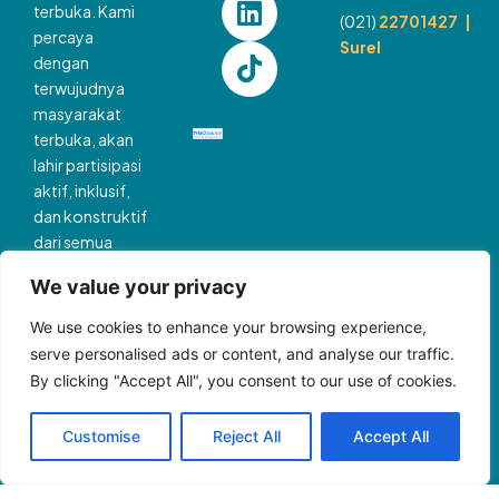
terbuka. Kami
(021)
22701427 |
percaya
Surel
dengan
terwujudnya
masyarakat
terbuka, akan
lahir partisipasi
aktif, inklusif,
dan konstruktif
dari semua
pihak, yang
We value your privacy
akan
membawa kita
We use cookies to enhance your browsing experience,
pada dunia
serve personalised ads or content, and analyse our traffic.
yang lebih
By clicking "Accept All", you consent to our use of cookies.
berkemanusiaan
dan adil.
Customise
Reject All
Accept All