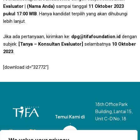
Evaluator | (Nama Anda)
sampai tanggal
11 Oktober 2023
pukul 17:00 WIB
. Hanya kandidat terpilih yang akan dihubungi
lebih lanjut.
Jika ada pertanyaan, kirimkan ke:
dpg@tifafoundation.id
dengan
subjek:
[Tanya – Konsultan Evaluator]
selambatnya
10 Oktober
2023
.
[download id=”32772″]
18th Office Park
Building, Lantai 15,
Temui Kami di
Unit C-D No. 18
:
I
F
Y
X
L
T
Yayasan Tifa
Pasar Minggu, Jl.
n
a
o
-
i
i
(Tifa)