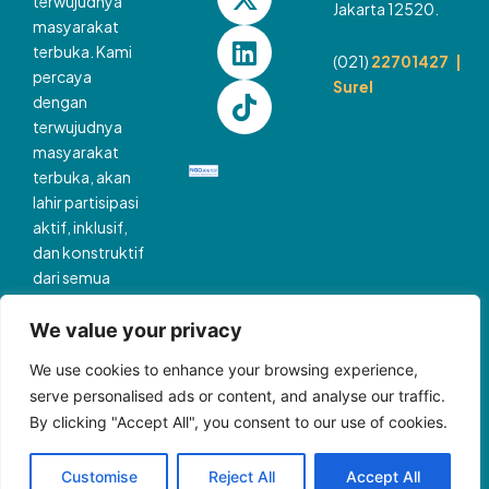
terwujudnya
a
k
e
n
Jakarta 12520.
masyarakat
m
r
terbuka. Kami
(021)
22701427 |
percaya
Surel
dengan
terwujudnya
masyarakat
terbuka, akan
lahir partisipasi
aktif, inklusif,
dan konstruktif
dari semua
pihak, yang
akan
We value your privacy
membawa kita
We use cookies to enhance your browsing experience,
pada dunia
serve personalised ads or content, and analyse our traffic.
yang lebih
By clicking "Accept All", you consent to our use of cookies.
berkemanusiaan
dan adil.
Customise
Reject All
Accept All