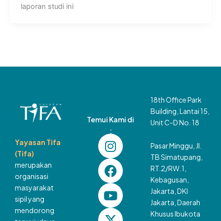
laporan studi ini
18th Office Park
Building, Lantai 15,
Temui Kami di
Unit C-D No. 18
:
I
F
Y
X
L
T
Yayasan Tifa
Pasar Minggu, Jl.
n
a
o
-
i
i
(Tifa)
TB Simatupang,
s
c
u
t
n
k
merupakan
RT.2/RW.1,
t
e
t
w
k
t
organisasi
Kebagusan,
a
b
u
i
e
o
masyarakat
Jakarta, DKI
g
o
b
t
d
k
sipil yang
Jakarta, Daerah
mendorong
r
o
e
t
i
Khusus Ibukota