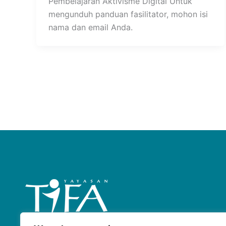
Pembelajaran Aktivisme Digital Untuk
mengunduh panduan fasilitator, mohon isi
nama dan email Anda.