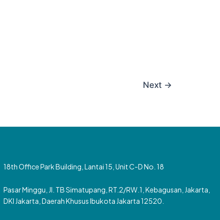
Next
→
18th Office Park Building, Lantai 15, Unit C-D No. 18
Pasar Minggu, Jl. TB Simatupang, RT.2/RW.1, Kebagusan, Jakarta,
DKI Jakarta, Daerah Khusus Ibukota Jakarta 12520.